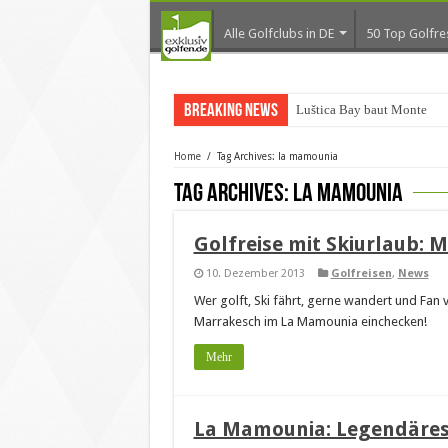
Alle Golfclubs in DE
50 Top Golfre
Breaking News
Luštica Bay baut Monteneg
Home
/
Tag Archives: la mamounia
Tag Archives:
la mamounia
Golfreise mit Skiurlaub:
10. Dezember 2013
Golfreisen
,
News
Wer golft, Ski fährt, gerne wandert und Fan 
Marrakesch im La Mamounia einchecken!
Mehr
La Mamounia: Legendäres 