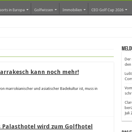
sorts in Europa
Golfwissen
Immobilien
CEO Golf Cup 2026
ros
Meld
Der 
den 
 Marrakesch kann noch mehr!
Lušt
Comm
Vom 
von marrokianischer und asiatischer Badekultur ist, muss in
schr
Clar
ber
Juli
Palasthotel wird zum Golfhotel