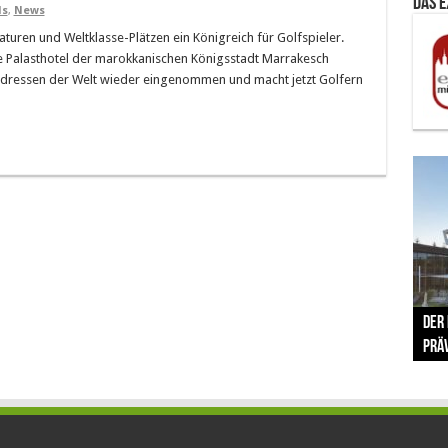
Das 
ls
,
News
turen und Weltklasse-Plätzen ein Königreich für Golfspieler.
re Palasthotel der marokkanischen Königsstadt Marrakesch
Adressen der Welt wieder eingenommen und macht jetzt Golfern
The 
Der
Lušt
Vom 
Clar
trad
Prä
Com
schr
ber
Her