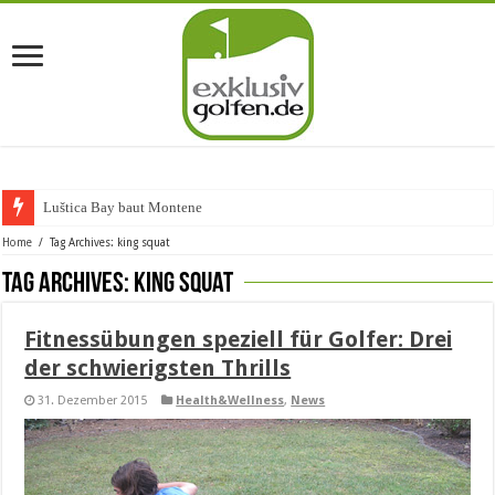
Luštica Bay baut Montenegros
Home
/
Tag Archives: king squat
Tag Archives:
king squat
Fitnessübungen speziell für Golfer: Drei
der schwierigsten Thrills
31. Dezember 2015
Health&Wellness
,
News