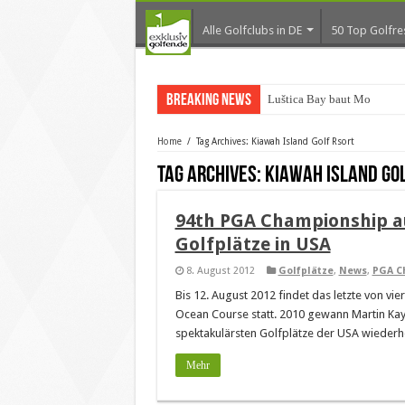
Alle Golfclubs in DE
50 Top Golfre
Breaking News
Luštica Bay baut Monteneg
Home
/
Tag Archives: Kiawah Island Golf Rsort
Tag Archives:
Kiawah Island Go
94th PGA Championship a
Golfplätze in USA
8. August 2012
Golfplätze
,
News
,
PGA C
Bis 12. August 2012 findet das letzte von vi
Ocean Course statt. 2010 gewann Martin Kaym
spektakulärsten Golfplätze der USA wiederh
Mehr