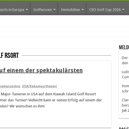
sorts in Europa
Golfwissen
Immobilien
CEO Golf Cup 2026
ro
Meld
lf Rsort
Der 
den 
uf einem der spektakulärsten
Lušt
Comm
Vom 
hampionship
,
USA/Bahamas/Hawaii
schr
er Major-Tunieren in USA auf dem Kiawah Island Golf Resort
er das Turnier! Vielleicht kann er seinen Erfolg auf einem der
Clar
ber
olen? Wir wünschen es ihm!
Juli