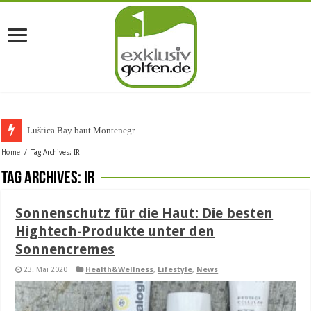
Luštica Bay baut Montenegros ers
Home
/
Tag Archives: IR
Tag Archives:
IR
Sonnenschutz für die Haut: Die besten
Hightech-Produkte unter den
Sonnencremes
23. Mai 2020
Health&Wellness
,
Lifestyle
,
News