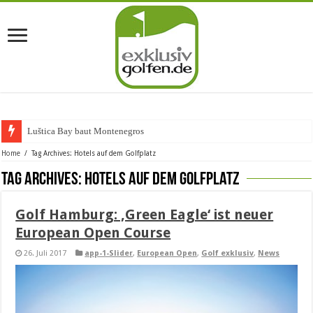
Luštica Bay baut Montenegros erste G
Home
/
Tag Archives: Hotels auf dem Golfplatz
Tag Archives:
Hotels auf dem Golfplatz
Golf Hamburg: ‚Green Eagle‘ ist neuer
European Open Course
26. Juli 2017
app-1-Slider
,
European Open
,
Golf exklusiv
,
News