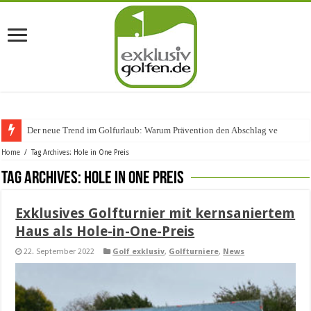
Der neue Trend im Golfurlaub: Warum Prävention den Abschlag verändert
Home
/
Tag Archives: Hole in One Preis
Tag Archives:
Hole in One Preis
Exklusives Golfturnier mit kernsaniertem
Haus als Hole-in-One-Preis
22. September 2022
Golf exklusiv
,
Golfturniere
,
News