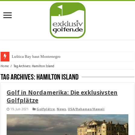
Luštica Bay baut Montenegros erst
Home
/
Tag Archives: Hamilton Island
Tag Archives:
Hamilton Island
Golf in Nordamerika: Die exklusivsten
Golfplätze
19. Juli 2021
Golfplätze
,
News
,
USA/Bahamas/Hawaii