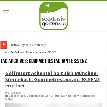
Luštica Bay baut Montenegros ers
Home
/
Tag Archives: Gourmetrestaurant ES:SENZ
Tag Archives:
Gourmetrestaurant ES:SENZ
Golfresort Achental holt sich Münchner
Sternekoch: Gourmetrestaurant ES:SENZ
eröffnet
3. Juli 2021
Deutschland
,
Deutschland-Golfurlaub
,
Golf exklusiv
,
Golfplätze
,
News