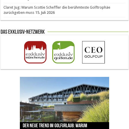
Claret Jug: Warum Scottie Scheffler die berühmteste Golftrophäe
zurückgeben muss
15. Juli 2026
Das Exklusiv-Netzwerk
The Open 2026 in Royal Birkdale: Warum der
Der neue Trend im Golfurlaub: Warum
Luštica Bay baut Montenegros erste Golf-
Vom 85. Platz zur Claret Jug: Neuseeländer
Claret Jug: Warum Scottie Scheffler die
traditionsreiche Linksplatz zu den größten