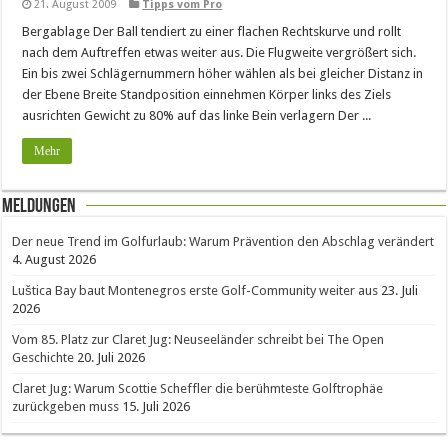
21. August 2009
Tipps vom Pro
Bergablage Der Ball tendiert zu einer flachen Rechtskurve und rollt
nach dem Auftreffen etwas weiter aus. Die Flugweite vergrößert sich.
Ein bis zwei Schlägernummern höher wählen als bei gleicher Distanz in
der Ebene Breite Standposition einnehmen Körper links des Ziels
ausrichten Gewicht zu 80% auf das linke Bein verlagern Der ...
Mehr
Meldungen
Der neue Trend im Golfurlaub: Warum Prävention den Abschlag verändert
4. August 2026
Luštica Bay baut Montenegros erste Golf-Community weiter aus
23. Juli
2026
Vom 85. Platz zur Claret Jug: Neuseeländer schreibt bei The Open
Geschichte
20. Juli 2026
Claret Jug: Warum Scottie Scheffler die berühmteste Golftrophäe
zurückgeben muss
15. Juli 2026