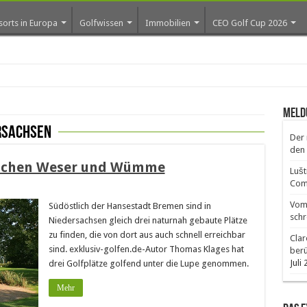
sorts in Europa
Golfwissen
Immobilien
CEO Golf Cup 2026
Meld
rsachsen
Der 
den 
ischen Weser und Wümme
Lušt
Comm
Vom 
Südöstlich der Hansestadt Bremen sind in
schr
Niedersachsen gleich drei naturnah gebaute Plätze
zu finden, die von dort aus auch schnell erreichbar
Clar
sind. exklusiv-golfen.de-Autor Thomas Klages hat
ber
Juli
drei Golfplätze golfend unter die Lupe genommen.
Mehr