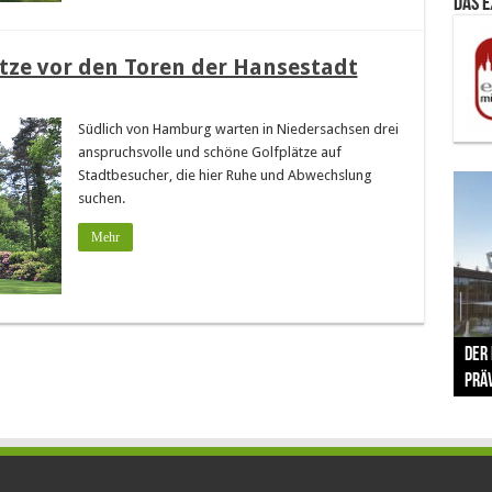
Das 
tze vor den Toren der Hansestadt
Südlich von Hamburg warten in Niedersachsen drei
anspruchsvolle und schöne Golfplätze auf
Stadtbesucher, die hier Ruhe und Abwechslung
suchen.
Mehr
The 
Der
Lušt
Vom 
Clar
trad
Prä
Com
schr
ber
Her