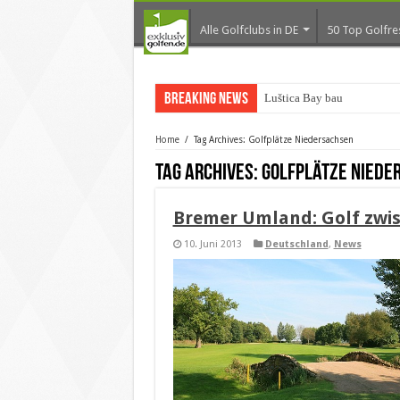
Alle Golfclubs in DE
50 Top Golfre
Breaking News
Luštica Bay baut Monteneg
Home
/
Tag Archives: Golfplätze Niedersachsen
Tag Archives:
Golfplätze Niede
Bremer Umland: Golf zw
10. Juni 2013
Deutschland
,
News