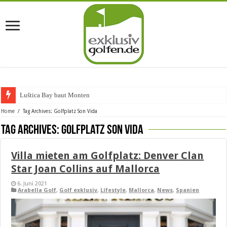
Luštica Bay baut Montenegros er
Home
/
Tag Archives: Golfplatz Son Vida
Tag Archives:
Golfplatz Son Vida
Villa mieten am Golfplatz: Denver Clan
Star Joan Collins auf Mallorca
6. Juni 2021
Arabella Golf
,
Golf exklusiv
,
Lifestyle
,
Mallorca
,
News
,
Spanien