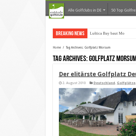
Alle Golfclubs in DE
50 Top Golfre
Breaking News
Luštica Bay baut Monteneg
Home
/
Tag Archives: Golfplatz Morsum
Tag Archives:
Golfplatz Morsu
Der elitärste Golfplatz D
2. August 2010
Deutschland
,
Golfplätze