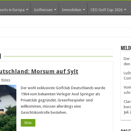
sorts in Europa
Golfwissen
Immobilien
CEO Golf Cup 2026
ro
Meld
m
Der 
den 
eutschland: Morsum auf Sylt
Lušt
Comm
,
News
Vom 
Der wohl exklusivste Golfclub Deutschlands wurde
schr
1964 vom bekannten Verleger Axel Springer als
Privatclub gegründet. Greenfeespieler sind
Clar
willkommen, müssen allerdings eine
ber
Juli
Gesichtskontrolle bestehen.
Mehr