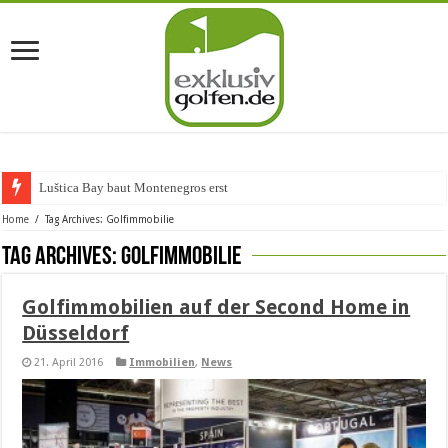
Luštica Bay baut Montenegros erste Gol
Home
/
Tag Archives: Golfimmobilie
Tag Archives:
Golfimmobilie
Golfimmobilien auf der Second Home in
Düsseldorf
21. April 2016
Immobilien
,
News