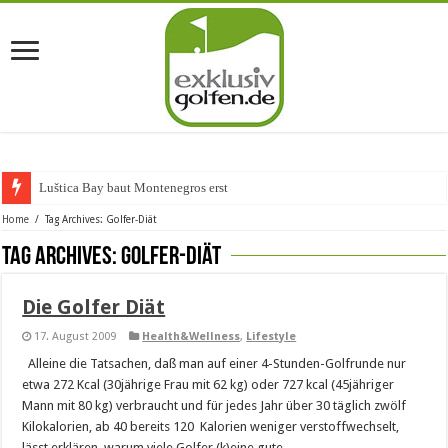
Luštica Bay baut Montenegros erste G
Home
/
Tag Archives: Golfer-Diät
Tag Archives:
Golfer-Diät
Die Golfer Diät
17. August 2009
Health&Wellness
,
Lifestyle
Alleine die Tatsachen, daß man auf einer 4-Stunden-Golfrunde nur
etwa 272 Kcal (30jährige Frau mit 62 kg) oder 727 kcal (45jähriger
Mann mit 80 kg) verbraucht und für jedes Jahr über 30 täglich zwölf
Kilokalorien, ab 40 bereits 120 Kalorien weniger verstoffwechselt,
lässt erklären, warum viele Golfer (k)eine gute ...