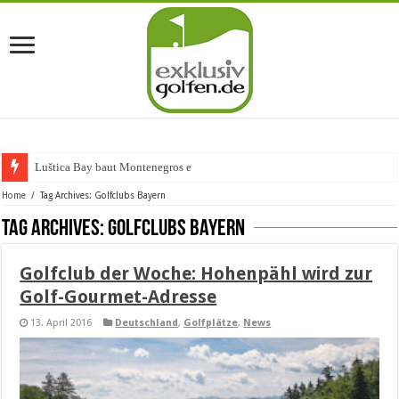
Luštica Bay baut Montenegros erste G
Home
/
Tag Archives: Golfclubs Bayern
Tag Archives:
Golfclubs Bayern
Golfclub der Woche: Hohenpähl wird zur
Golf-Gourmet-Adresse
13. April 2016
Deutschland
,
Golfplätze
,
News