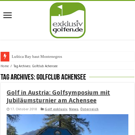
Luštica Bay baut Montenegros erste
Home
/
Tag Archives: Golfclub Achensee
Tag Archives:
Golfclub Achensee
Golf in Austria: Golfsymposium mit
Jubiläumsturnier am Achensee
17. Oktober 2018
Golf exklusiv
,
News
,
Österreich