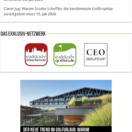
Claret Jug: Warum Scottie Scheffler die berühmteste Golftrophäe
zurückgeben muss
15. Juli 2026
Das Exklusiv-Netzwerk
The Open 2026 in Royal Birkdale: Warum der
Der neue Trend im Golfurlaub: Warum
Luštica Bay baut Montenegros erste Golf-
Vom 85. Platz zur Claret Jug: Neuseeländer
Claret Jug: Warum Scottie Scheffler die
traditionsreiche Linksplatz zu den größten