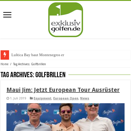
Luštica Bay baut Montenegros erste Golf
Home
/
Tag Archives: Golfbrillen
Tag Archives:
Golfbrillen
Maui Jim: Jetzt European Tour Ausrüster
1. Juli 2019
Equipment
,
European Open
,
News