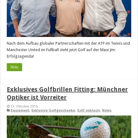
Nach dem Aufbau globaler Partnerschaften mit der ATP im Tennis und
Manchester United im Fußball steht jetzt Golf auf der Maui Jim
Erfolgsagenda!
Mehr
Exklusives Golfbrillen Fitting: Münchner
Optiker ist Vorreiter
13. Oktober 2015
Equipment
,
Exklusive Golfgeschenke
,
Golf exklusiv
,
News