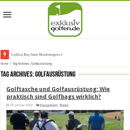
Luštica Bay baut Montenegros erste Gol
Home
/
Tag Archives: Golfausrüstung
Tag Archives:
Golfausrüstung
Golftasche und Golfausrüstung: Wie
praktisch sind Golfbags wirklich?
20. Januar 2020
Equipment
,
News