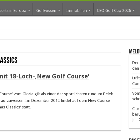
sorts in Europa
Golfwissen
Immobilien
CEO Golf Cup 2026
Meld
lassics
Der 
den 
 mit 18-Loch-‚New Golf Course‘
Lušt
Comm
Vom 
rse' vom Gloria gilt als einer der sportlichsten rundum Belek.
schr
atz aufzuweisen. Im Dezember 2012 findet auf dem New Course
 Classics' statt!
Clar
ber
Juli