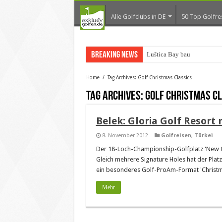
Alle Golfclubs in DE
50 Top Golfre
Breaking News
Luštica Bay baut Monten
Home
/
Tag Archives: Golf Christmas Classics
Tag Archives:
Golf Christmas C
Belek: Gloria Golf Resort
8. November 2012
Golfreisen
,
Türkei
Der 18-Loch-Championship-Golfplatz 'New Cou
Gleich mehrere Signature Holes hat der Pl
ein besonderes Golf-ProAm-Format 'Christmas
Mehr