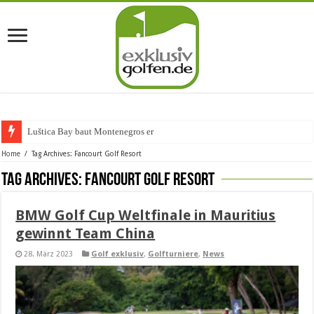
Luštica Bay baut Montenegros erste Go
Home
/
Tag Archives: Fancourt Golf Resort
Tag Archives:
Fancourt Golf Resort
BMW Golf Cup Weltfinale in Mauritius
gewinnt Team China
28. März 2023
Golf exklusiv
,
Golfturniere
,
News