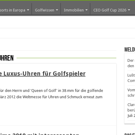
sorts in Europa
Golfwissen
Immobilien
CEO Golf Cup 2026
ros e
Meld
uhren
Der 
den 
e Luxus-Uhren für Golfspieler
Lušt
Comm
Vom 
m für den Herrn und 'Queen of Golf' in 38 mm für die golfende
schr
 März 2012 die Weltmesse für Uhren und Schmuck erneut zum
Clar
ber
Juli