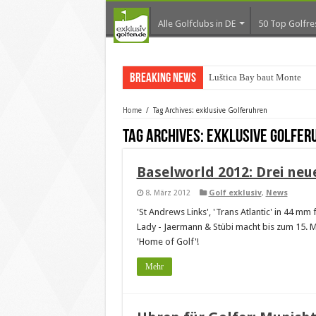
Alle Golfclubs in DE
50 Top Golfre
Breaking News
Luštica Bay baut Monteneg
Home
/
Tag Archives: exklusive Golferuhren
Tag Archives:
exklusive Golfer
Baselworld 2012: Drei neu
8. März 2012
Golf exklusiv
,
News
'St Andrews Links', 'Trans Atlantic' in 44 m
Lady - Jaermann & Stübi macht bis zum 15.
'Home of Golf'!
Mehr