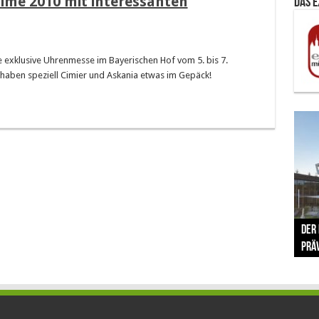
ime 2010 mit interessanten
Das 
ie exklusive Uhrenmesse im Bayerischen Hof vom 5. bis 7.
 haben speziell Cimier und Askania etwas im Gepäck!
The 
Der
Lušt
Vom 
Clar
trad
Prä
Com
schr
ber
Her