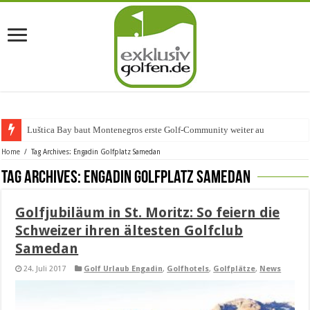
Luštica Bay baut Montenegros erste Golf-Community weiter aus
Home
/
Tag Archives: Engadin Golfplatz Samedan
Tag Archives:
Engadin Golfplatz Samedan
Golfjubiläum in St. Moritz: So feiern die
Schweizer ihren ältesten Golfclub
Samedan
24. Juli 2017
Golf Urlaub Engadin
,
Golfhotels
,
Golfplätze
,
News