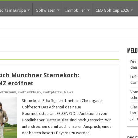
sorts in Europa
Golfwissen
Immobilien
CEO Golf Cup 2026
ro
Meld
Der 
den 
 sich Münchner Sternekoch:
Lušt
NZ eröffnet
Comm
Vom 
olfurlaub
,
Golf exklusiv
,
Golfplätze
,
News
schr
Sternekoch Edip Sigl eröffnete im Chiemgauer
Golfresort Das Achental das neue
Clar
ber
Gourmetrestaurant ES:SENZ! Die Ambitionen von
Juli
Hotelinhaber Dieter Müller sind hoch gesteckt: 'Wir
unterstreichen damit auch unseren Anspruch, eines
der besten Resorts Bayerns zu werden!'