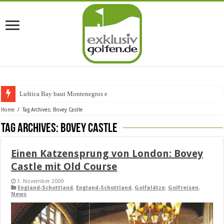
Luštica Bay baut Montenegros erste Go
Home
/
Tag Archives: Bovey Castle
Tag Archives:
Bovey Castle
Einen Katzensprung von London: Bovey
Castle mit Old Course
1. November 2009
England-Schottland
,
England-Schottland
,
Golfplätze
,
Golfreisen
,
News