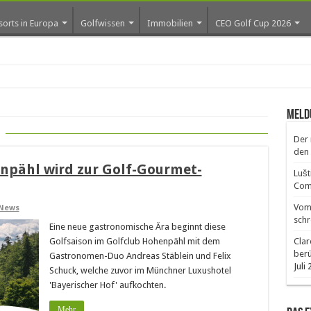
sorts in Europa
Golfwissen
Immobilien
CEO Golf Cup 2026
Meld
Der 
den 
npähl wird zur Golf-Gourmet-
Lušt
Comm
Vom 
News
schr
Eine neue gastronomische Ära beginnt diese
Golfsaison im Golfclub Hohenpähl mit dem
Clar
ber
Gastronomen-Duo Andreas Stäblein und Felix
Juli
Schuck, welche zuvor im Münchner Luxushotel
'Bayerischer Hof' aufkochten.
Mehr