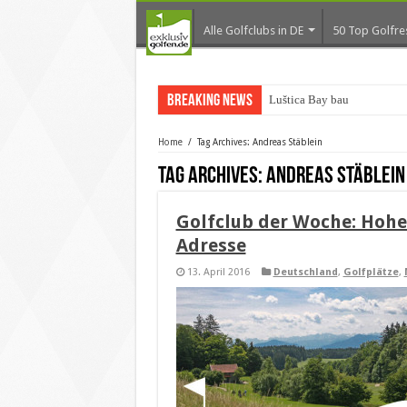
Alle Golfclubs in DE
50 Top Golfre
Breaking News
Luštica Bay baut Monten
Home
/
Tag Archives: Andreas Stäblein
Tag Archives:
Andreas Stäblein
Golfclub der Woche: Hohe
Adresse
13. April 2016
Deutschland
,
Golfplätze
,