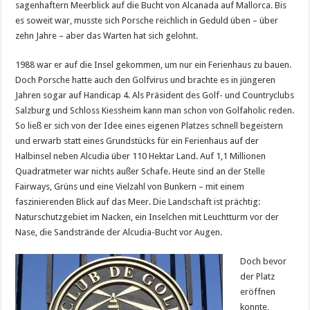
sagenhaftern Meerblick auf die Bucht von Alcanada auf Mallorca. Bis
es soweit war, musste sich Porsche reichlich in Geduld üben – über
zehn Jahre – aber das Warten hat sich gelohnt.
1988 war er auf die Insel gekommen, um nur ein Ferienhaus zu bauen.
Doch Porsche hatte auch den Golfvirus und brachte es in jüngeren
Jahren sogar auf Handicap 4. Als Präsident des Golf- und Countryclubs
Salzburg und Schloss Kiessheim kann man schon von Golfaholic reden.
So ließ er sich von der Idee eines eigenen Platzes schnell begeistern
und erwarb statt eines Grundstücks für ein Ferienhaus auf der
Halbinsel neben Alcudia über 110 Hektar Land. Auf 1,1 Millionen
Quadratmeter war nichts außer Schafe. Heute sind an der Stelle
Fairways, Grüns und eine Vielzahl von Bunkern – mit einem
faszinierenden Blick auf das Meer. Die Landschaft ist prächtig:
Naturschutzgebiet im Nacken, ein Inselchen mit Leuchtturm vor der
Nase, die Sandstrände der Alcudia-Bucht vor Augen.
Doch bevor
der Platz
eröffnen
konnte,