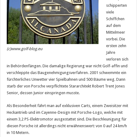
schipperten
viele
Schiffchen
auf dem
Mittelmeer
vorbei. Die
ersten zehn
(c)www.golf-blog.eu
Jahre
verloren sich
in Behördenfängen. Die damalige Regierung war nicht Golf-affin und
verschleppte das Baugenehmigungsverfahren. 2001 schwemmte ein
fürchterliches Unwetter vier Spielbahnen und 500 Bäume weg. Dann
starb der von Porsche verpflichtete Stararchitekt Robert Trent Jones
Senior, dessen Junior einspringen musste.
Als Besonderheit fährt man auf exklusiven Carts, einem Zweisitzer mit
Heckantrieb und im Cayenne-Design mit Porsche-Logo, welche mit
einem 3,2 PS-Elektromotor ausgestattet sind. Die Beschleunigung für
diesen Porsche ist allerdings nicht erwähnenswert: von 0 auf 24 km/h
in 10 Metern.