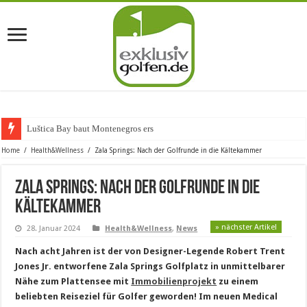
Luštica Bay baut Montenegros erste Golf-C
Home
/
Health&Wellness
/
Zala Springs: Nach der Golfrunde in die Kältekammer
Zala Springs: Nach der Golfrunde in die
Kältekammer
» nächster Artikel
28. Januar 2024
Health&Wellness
,
News
Nach acht Jahren ist der von Designer-Legende Robert Trent
Jones Jr. entworfene Zala Springs Golfplatz in unmittelbarer
Nähe zum Plattensee mit
Immobilienprojekt
zu einem
beliebten Reiseziel für Golfer geworden! Im neuen Medical