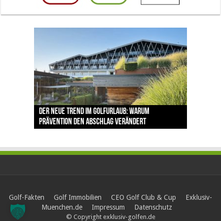
The Open 2026 in Royal Birkdale: Warum der
Der neue Trend im Golfurlaub: Warum
Luštica Bay baut Montenegros erste Golf-
Vom 85. Platz zur Claret Jug: Neuseeländer
Claret Jug: Warum Scottie Scheffler die
traditionsreiche Linksplatz zu den größten
Prävention den Abschlag verändert
Community weiter aus
schreibt bei The Open Geschichte
berühmteste Golftrophäe zurückgeben muss
Herausforderungen im Golfsport zählt
Golf-Fakten
Golf Immobilien
CEO Golf Club & Cup
Exklusiv-
Muenchen.de
Impressum
Datenschutz
© Copyright exklusiv-golfen.de