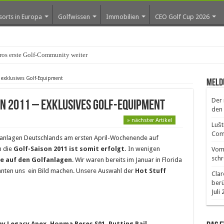
sorts in Europa
Golfwissen
Immobilien
CEO Golf Cup 2026
os erste Golf-Community weiter aus
– exklusives Golf-Equipment
Meld
Der 
on 2011 – exklusives Golf-Equipment
den 
» nächster Artikel
Lušt
Comm
fanlagen Deutschlands am ersten April-Wochenende auf
n die
Golf-Saison 2011 ist somit erfolgt.
In wenigen
Vom 
schr
 auf den Golfanlagen
. Wir waren bereits im Januar in Florida
nten uns ein Bild machen. Unsere Auswahl der
Hot Stuff
Clar
ber
Juli
y Legacy Apex, Honma Beres S01, Putting Rail,