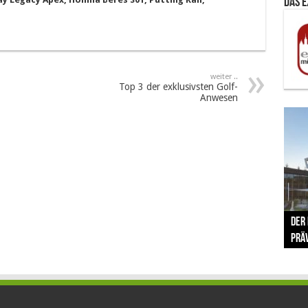
Das 
weiter ..
Top 3 der exklusivsten Golf-
Anwesen
The 
Der
Lušt
Vom 
Clar
trad
Prä
Com
schr
ber
Her