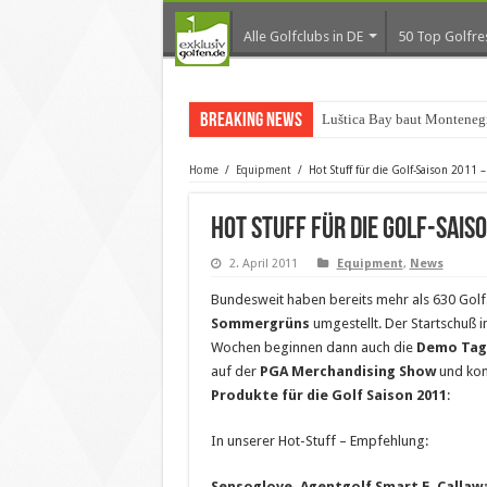
Alle Golfclubs in DE
50 Top Golfre
Breaking News
Luštica Bay baut Montenegr
Home
/
Equipment
/
Hot Stuff für die Golf-Saison 2011 
Hot Stuff für die Golf-Sais
2. April 2011
Equipment
,
News
Bundesweit haben bereits mehr als 630 Gol
Sommergrüns
umgestellt. Der Startschuß i
Wochen beginnen dann auch die
Demo Tage
auf der
PGA Merchandising Show
und kon
Produkte für die Golf Saison 2011
:
In unserer Hot-Stuff – Empfehlung:
Sensoglove, Agentgolf Smart E, Callawa