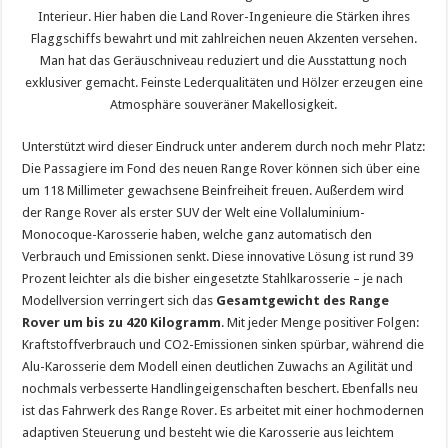
Interieur. Hier haben die Land Rover-Ingenieure die Stärken ihres
Flaggschiffs bewahrt und mit zahlreichen neuen Akzenten versehen.
Man hat das Geräuschniveau reduziert und die Ausstattung noch
exklusiver gemacht. Feinste Lederqualitäten und Hölzer erzeugen eine
Atmosphäre souveräner Makellosigkeit.
Unterstützt wird dieser Eindruck unter anderem durch noch mehr Platz:
Die Passagiere im Fond des neuen Range Rover können sich über eine
um 118 Millimeter gewachsene Beinfreiheit freuen. Außerdem wird
der Range Rover als erster SUV der Welt eine Vollaluminium-
Monocoque-Karosserie haben, welche ganz automatisch den
Verbrauch und Emissionen senkt. Diese innovative Lösung ist rund 39
Prozent leichter als die bisher eingesetzte Stahlkarosserie – je nach
Modellversion verringert sich das
Gesamtgewicht des Range
Rover um bis zu 420 Kilogramm
. Mit jeder Menge positiver Folgen:
Kraftstoffverbrauch und CO2-Emissionen sinken spürbar, während die
Alu-Karosserie dem Modell einen deutlichen Zuwachs an Agilität und
nochmals verbesserte Handlingeigenschaften beschert. Ebenfalls neu
ist das Fahrwerk des Range Rover. Es arbeitet mit einer hochmodernen
adaptiven Steuerung und besteht wie die Karosserie aus leichtem