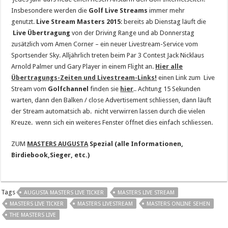
Insbesondere werden die
Golf Live Streams
immer mehr
genutzt.
Live Stream
Masters
2015
: bereits ab Dienstag läuft die
Live Übertragung
von der Driving Range und ab Donnerstag
zusätzlich vom Amen Corner – ein neuer Livestream-Service vom
Sportsender Sky. Alljährlich treten beim Par 3 Contest Jack Nicklaus
Arnold Palmer und Gary Player in einem Flight an.
Hier alle
Übertragungs-Zeiten und Livestream-Links!
einen Link zum Live
Stream vom
Golfchannel
finden sie
hier
.. Achtung 15 Sekunden
warten, dann den Balken / close Advertisement schliessen, dann läuft
der Stream automatsich ab. nicht verwirren lassen durch die vielen
Kreuze. wenn sich ein weiteres Fenster öffnet dies einfach schliessen.
ZUM
MASTERS AUGUSTA
Spezial (alle Informationen,
Birdiebook,Sieger, etc.)
Tags
AUGUSTA MASTERS LIVE TICKER
MASTERS LIVE STREAM
MASTERS LIVE TICKER
MASTERS LIVESTREAM
MASTERS ONLINE SEHEN
THE MASTERS LIVE