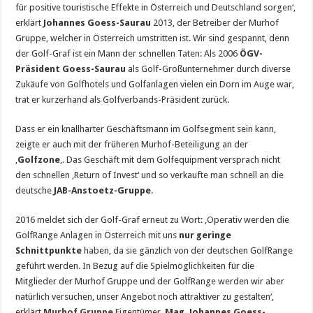
für positive touristische Effekte in Österreich und Deutschland sorgen‘,
erklärt
Johannes Goess-Saurau
2013, der Betreiber der Murhof
Gruppe, welcher in Österreich umstritten ist. Wir sind gespannt, denn
der Golf-Graf ist ein Mann der schnellen Taten: Als 2006
ÖGV-
Präsident Goess-Saurau
als Golf-Großunternehmer durch diverse
Zukäufe von Golfhotels und Golfanlagen vielen ein Dorn im Auge war,
trat er kurzerhand als Golfverbands-Präsident zurück.
Dass er ein knallharter Geschäftsmann im Golfsegment sein kann,
zeigte er auch mit der früheren Murhof-Beteiligung an der
‚
Golfzone
‚. Das Geschäft mit dem Golfequipment versprach nicht
den schnellen ‚Return of Invest‘ und so verkaufte man schnell an die
deutsche
JAB-Anstoetz-Gruppe
.
2016 meldet sich der Golf-Graf erneut zu Wort: ‚Operativ werden die
GolfRange Anlagen in Österreich mit uns
nur geringe
Schnittpunkte
haben, da sie gänzlich von der deutschen GolfRange
geführt werden. In Bezug auf die Spielmöglichkeiten für die
Mitglieder der Murhof Gruppe und der GolfRange werden wir aber
natürlich versuchen, unser Angebot noch attraktiver zu gestalten‘,
erklärt
Murhof Gruppe
Eigentümer,
Mag. Johannes Goess-