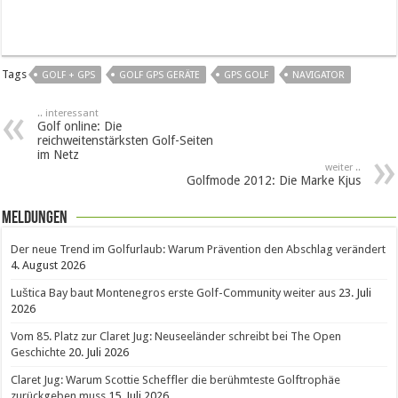
Tags
GOLF + GPS
GOLF GPS GERÄTE
GPS GOLF
NAVIGATOR
.. interessant
Golf online: Die
reichweitenstärksten Golf-Seiten
im Netz
weiter ..
Golfmode 2012: Die Marke Kjus
Meldungen
Der neue Trend im Golfurlaub: Warum Prävention den Abschlag verändert
4. August 2026
Luštica Bay baut Montenegros erste Golf-Community weiter aus
23. Juli
2026
Vom 85. Platz zur Claret Jug: Neuseeländer schreibt bei The Open
Geschichte
20. Juli 2026
Claret Jug: Warum Scottie Scheffler die berühmteste Golftrophäe
zurückgeben muss
15. Juli 2026