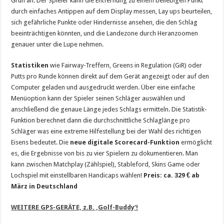
Grün an. Der Spieler kann die Entfernung zu einem beliebigen Punkt
durch einfaches Antippen auf dem Display messen, Lay ups beurteilen,
sich gefährliche Punkte oder Hindernisse ansehen, die den Schlag
beeinträchtigen könnten, und die Landezone durch Heranzoomen
genauer unter die Lupe nehmen.
Statistiken
wie Fairway-Treffern, Greens in Regulation (GiR) oder
Putts pro Runde können direkt auf dem Gerät angezeigt oder auf den
Computer geladen und ausgedruckt werden. Über eine einfache
Menüoption kann der Spieler seinen Schläger auswählen und
anschließend die genaue Länge jedes Schlags ermitteln. Die Statistik-
Funktion berechnet dann die durchschnittliche Schlaglänge pro
Schläger was eine extreme Hilfestellung bei der Wahl des richtigen
Eisens bedeutet. Die
neue digitale Scorecard-Funktion
ermöglicht
es, die Ergebnisse von bis zu vier Spielern zu dokumentieren. Man
kann zwischen Matchplay (Zählspiel), Stableford, Skins Game oder
Lochspiel mit einstellbaren Handicaps wählen!
Preis: ca. 329 € ab
März in Deutschland
WEITERE GPS-GERÄTE, z.B. ‚Golf-Buddy‘!