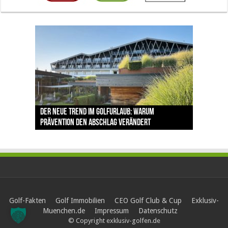
The Open 2026 in Royal Birkdale: Warum der
Der neue Trend im Golfurlaub: Warum
Luštica Bay baut Montenegros erste Golf-
Vom 85. Platz zur Claret Jug: Neuseeländer
Claret Jug: Warum Scottie Scheffler die
traditionsreiche Linksplatz zu den größten
Prävention den Abschlag verändert
Community weiter aus
schreibt bei The Open Geschichte
berühmteste Golftrophäe zurückgeben muss
Herausforderungen im Golfsport zählt
Golf-Fakten
Golf Immobilien
CEO Golf Club & Cup
Exklusiv-
Muenchen.de
Impressum
Datenschutz
© Copyright exklusiv-golfen.de