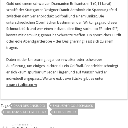
Gold und einem schwarzen Diamanten Brilliantschliff (0,11 karat)
schafft der Stuttgarter Designer Damir Antolovic ein Spannungsfeld
zwischen dem Serienprodukt Golfball und einem Unikat. Die
unterschiedlichen Oberflächen bestimmen den Wirkungsgrad dieser
Schmuckstück und wer einen individuellen Ring sucht, ob ER oder SIE,
könnte mit dem Ring genau ins Schwarze treffen. Ob sportliches Outfit
oder edle Abendgarderobe – der Designerring lässt sich zu allem
tragen.
Dabei ist der Unisexring, egal ob in weißer oder schwarzer
Ausführung, um einiges leichter als ein Golfball. Federleicht schmiegt
er sich kaum spürbar um jeden Finger und auf Wunsch wird er
individuell angepasst. Weitere exklusive Stücke gibt es unter
daanstudio.com
Tags
DAAN DESIGNSTUDIO
EXKLUSIVER GOLFSCHMUCK
EXKLUSIVES GOLFGESCHENK
GOLFSCHMUCK
.. interessant