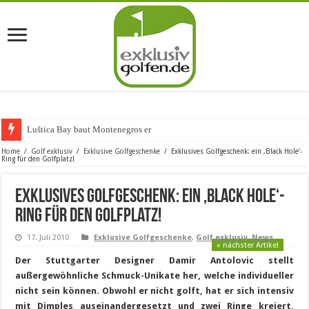
Luštica Bay baut Montenegros erste G
Home
/
Golf exklusiv
/
Exklusive Golfgeschenke
/
Exklusives Golfgeschenk: ein ‚Black Hole‘-
Ring für den Golfplatz!
Exklusives Golfgeschenk: ein ‚Black Hole‘-
Ring für den Golfplatz!
17. Juli 2010
Exklusive Golfgeschenke
,
Golf exklusiv
,
News
» nächster Artikel
Der Stuttgarter Designer Damir Antolovic stellt
außergewöhnliche Schmuck-Unikate her, welche individueller
nicht sein können. Obwohl er nicht golft, hat er sich intensiv
mit Dimples auseinandergesetzt und zwei Ringe kreiert,