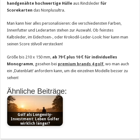
handgenähte hochwertige Hülle
aus Rindsleder
für
Scorekarten
das Nonplusultra.
Man kann hier alles personalisieren: die verschiedensten Farben,
Innenfutter und Lederarten stehen zur Auswahl. Ob feinstes
Kalbsleder, im Eidechsen-, oder Krokodil-Leder-Look: hier kann man
seinen Score stilvoll verstecken!
Größe bis 210 x 150 mm,
ab 79 € plus 10 € für individuelles
Monogramm
, gesehen bei
premium brands 4 golf
, wo man auch
ein ‚Datenblatt‘ anfordern kann, um die einzelnen Modelle besser zu
sehen!
Ähnliche Beiträge:
Golf als Longevity-
Investment: Leben Golfer
wirklich länger?