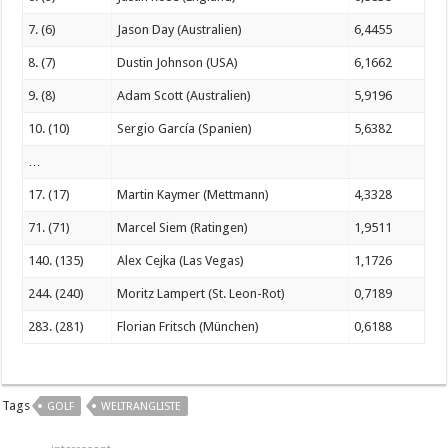
7. (6)
Jason Day (Australien)
6,4455
8. (7)
Dustin Johnson (USA)
6,1662
9. (8)
Adam Scott (Australien)
5,9196
10. (10)
Sergio García (Spanien)
5,6382
…
17. (17)
Martin Kaymer (Mettmann)
4,3328
71. (71)
Marcel Siem (Ratingen)
1,9511
140. (135)
Alex Cejka (Las Vegas)
1,1726
244. (240)
Moritz Lampert (St. Leon-Rot)
0,7189
283. (281)
Florian Fritsch (München)
0,6188
Tags
GOLF
WELTRANGLISTE