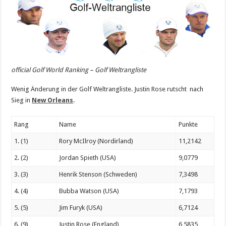
official Golf World Ranking – Golf Weltrangliste
Wenig Änderung in der Golf Weltrangliste. Justin Rose rutscht nach
Sieg in
New Orleans
.
Rang
Name
Punkte
1. (1)
Rory McIlroy (Nordirland)
11,2142
2. (2)
Jordan Spieth (USA)
9,0779
3. (3)
Henrik Stenson (Schweden)
7,3498
4. (4)
Bubba Watson (USA)
7,1793
5. (5)
Jim Furyk (USA)
6,7124
6. (9)
Justin Rose (England)
6,5835