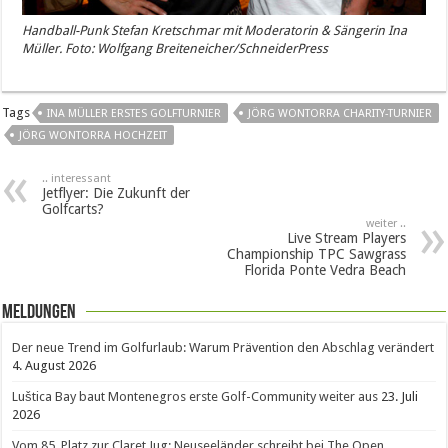
Handball-Punk Stefan Kretschmar mit Moderatorin & Sängerin Ina
Müller. Foto: Wolfgang Breiteneicher/SchneiderPress
Tags
INA MÜLLER ERSTES GOLFTURNIER
JÖRG WONTORRA CHARITY-TURNIER
JÖRG WONTORRA HOCHZEIT
.. interessant
Jetflyer: Die Zukunft der
Golfcarts?
weiter ..
Live Stream Players
Championship TPC Sawgrass
Florida Ponte Vedra Beach
Meldungen
Der neue Trend im Golfurlaub: Warum Prävention den Abschlag verändert
4. August 2026
Luštica Bay baut Montenegros erste Golf-Community weiter aus
23. Juli
2026
Vom 85. Platz zur Claret Jug: Neuseeländer schreibt bei The Open