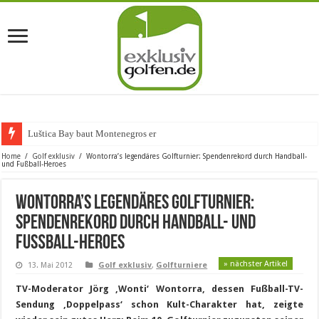
Luštica Bay baut Montenegros erste Golf-Comm
Home
/
Golf exklusiv
/
Wontorra’s legendäres Golfturnier: Spendenrekord durch Handball-
und Fußball-Heroes
Wontorra’s legendäres Golfturnier:
Spendenrekord durch Handball- und
Fußball-Heroes
» nächster Artikel
13. Mai 2012
Golf exklusiv
,
Golfturniere
TV-Moderator Jörg ‚Wonti‘ Wontorra, dessen Fußball-TV-
Sendung ‚Doppelpass‘ schon Kult-Charakter hat, zeigte