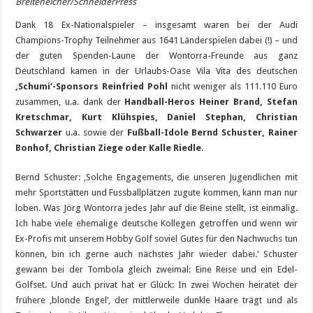
Breiteneicher/SchneiderPress
Dank 18 Ex-Nationalspieler – insgesamt waren bei der Audi
Champions-Trophy Teilnehmer aus 1641 Länderspielen dabei (!) – und
der guten Spenden-Laune der Wontorra-Freunde aus ganz
Deutschland kamen in der Urlaubs-Oase Vila Vita des deutschen
‚Schumi‘-Sponsors Reinfried Pohl
nicht weniger als 111.110 Euro
zusammen, u.a. dank der
Handball-Heros Heiner Brand, Stefan
Kretschmar, Kurt Klühspies, Daniel Stephan, Christian
Schwarzer
u.a. sowie der
Fußball-Idole Bernd Schuster, Rainer
Bonhof, Christian Ziege oder Kalle Riedle.
Bernd Schuster: ‚Solche Engagements, die unseren Jugendlichen mit
mehr Sportstätten und Fussballplätzen zugute kommen, kann man nur
loben. Was Jörg Wontorra jedes Jahr auf die Beine stellt, ist einmalig.
Ich habe viele ehemalige deutsche Kollegen getroffen und wenn wir
Ex-Profis mit unserem Hobby Golf soviel Gutes für den Nachwuchs tun
können, bin ich gerne auch nächstes Jahr wieder dabei.‘ Schuster
gewann bei der Tombola gleich zweimal: Eine Reise und ein Edel-
Golfset. Und auch privat hat er Glück: In zwei Wochen heiratet der
frühere ‚blonde Engel‘, der mittlerweile dunkle Haare trägt und als