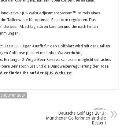
sich der Golfer ganz auf sein Spiel konzentrieren kann.
s innovative KJUS Waist Adjustment System™: Mittels eines
 die Taillenweite für optimale Passform regulieren. Das
ten die beim Abschlag stören könnten und die nach hinten
sammlungen.
: Das KJUS Regen-Outfit für den Golfplatz wird mit der
Ladies
Lagen Golfhose punktet mit hoher Wasserdichte,
te. Ein langer 2-Wege-Bein-Reissverschluss ermöglicht einfaches
ellbare Beinabschluss und die Bundweitenregulierung der Hose
dler findet Ihr auf der
KJUS-Website!
ENOUTFIT GOLF
weiter ..
Deutsche Golf Liga 2013:
Münchener Golferinnen sind die
Besten!