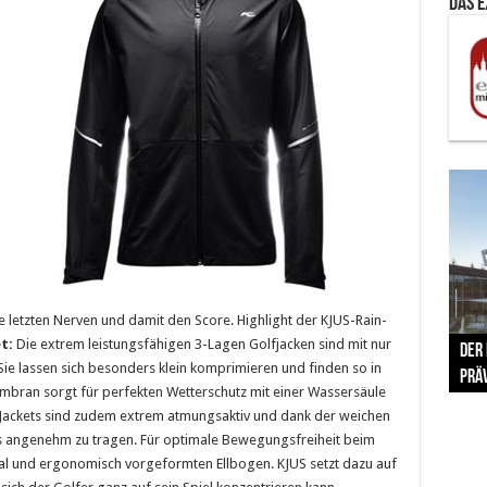
Das 
e letzten Nerven und damit den Score. Highlight der KJUS-Rain-
The 
t:
Die extrem leistungsfähigen 3-Lagen Golfjacken sind mit nur
Der
Lušt
Vom 
Clar
trad
Sie lassen sich besonders klein komprimieren und finden so in
Prä
Com
schr
ber
Her
mbran sorgt für perfekten Wetterschutz mit einer Wassersäule
 Jackets sind zudem extrem atmungsaktiv und dank der weichen
rs angenehm zu tragen. Für optimale Bewegungsfreiheit beim
l und ergonomisch vorgeformten Ellbogen. KJUS setzt dazu auf