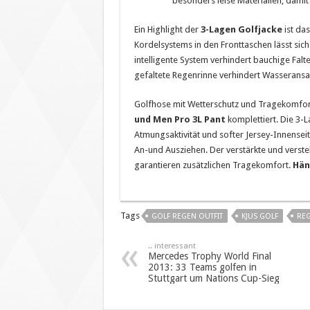
besonders leise Materialien, damit 
Ein Highlight der
3-Lagen Golfjacke
ist da
Kordelsystems in den Fronttaschen lässt sich
intelligente System verhindert bauchige Fal
gefaltete Regenrinne verhindert Wasseran
Golfhose mit Wetterschutz und Tragekomfort
und Men Pro 3L Pant
komplettiert. Die 3-
Atmungsaktivität und softer Jersey-Innensei
An-und Ausziehen. Der verstärkte und verst
garantieren zusätzlichen Tragekomfort.
Hän
Tags
GOLF REGEN OUTFIT
KJUS GOLF
REG
.. interessant
Mercedes Trophy World Final
2013: 33 Teams golfen in
Stuttgart um Nations Cup-Sieg