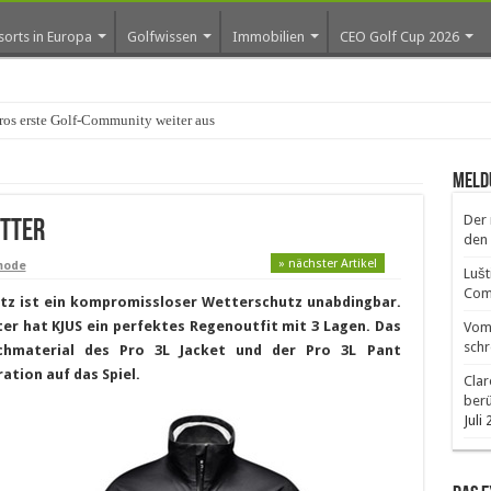
sorts in Europa
Golfwissen
Immobilien
CEO Golf Cup 2026
os erste Golf-Community weiter aus
Meld
Der 
tter
den 
» nächster Artikel
mode
Lušt
Comm
tz ist ein kompromissloser Wetterschutz unabdingbar.
r hat KJUS ein perfektes Regenoutfit mit 3 Lagen. Das
Vom 
schr
tchmaterial des Pro 3L Jacket und der Pro 3L Pant
tion auf das Spiel.
Clar
ber
Juli