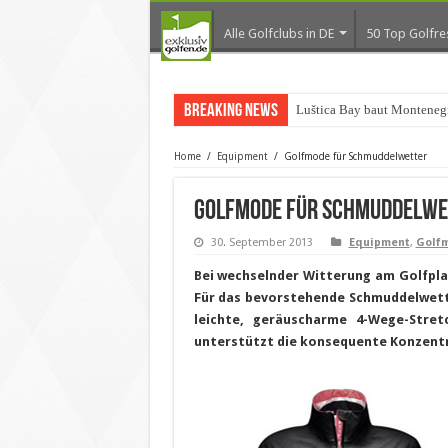
Alle Golfclubs in DE
50 Top Golfre
Breaking News
Luštica Bay baut Montenegr
Home
/
Equipment
/
Golfmode für Schmuddelwetter
Golfmode für Schmuddelwe
30. September 2013
Equipment
,
Golf
Bei wechselnder Witterung am Golfpla
Für das bevorstehende Schmuddelwette
leichte, geräuscharme 4-Wege-Stre
unterstützt die konsequente Konzentra