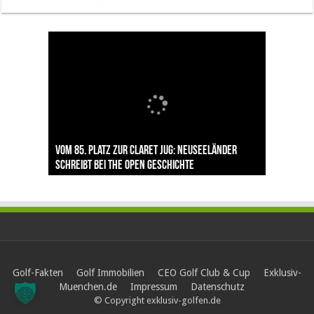
The Open 2026 in Royal Birkdale: Warum der
Der neue Trend im Golfurlaub: Warum
Luštica Bay baut Montenegros erste Golf-
Vom 85. Platz zur Claret Jug: Neuseeländer
Claret Jug: Warum Scottie Scheffler die
traditionsreiche Linksplatz zu den größten
Prävention den Abschlag verändert
Community weiter aus
schreibt bei The Open Geschichte
berühmteste Golftrophäe zurückgeben muss
Herausforderungen im Golfsport zählt
Golf-Fakten
Golf Immobilien
CEO Golf Club & Cup
Exklusiv-
Muenchen.de
Impressum
Datenschutz
© Copyright exklusiv-golfen.de