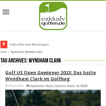
Luštica Bay baut Montenegros erst
Home
/
Tag Archives: Wyndham Clark
Tag Archives:
Wyndham Clark
Golf US Open Gewinner 2023: Das hatte
Wyndham Clark im Golfbag
20. Juni 2023
Equipment
,
Major-Turniere
,
News
,
US OPEN