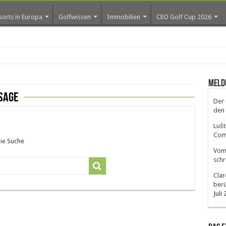
sorts in Europa
Golfwissen
Immobilien
CEO Golf Cup 2026
ros
Meld
sage
Der 
den 
Lušt
Comm
die Suche
Vom 
schr
Clar
ber
Juli