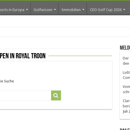
sorts in Europa
Golfwissen
Immobilien
CEO Golf Cup 2026
ros
Meld
pen in Royal Troon
Der 
den 
Lušt
Comm
die Suche
Vom 
schr
Clar
ber
Juli