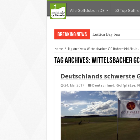
Alle Golfclubs in DE
50 Top Golfre
Breaking News
Luštica Bay baut Monten
Home
/
Tag Archives: Wittelsbacher GC Rohrenfeld-Neubu
Tag Archives:
Wittelsbacher GC
Deutschlands schwerste G
24. Mai 2017
Deutschland
,
Golfplätze
,
N