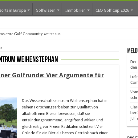
sorts in Europa
Golfwissen
Immobilien
CEO Golf Cup 2026
an
Meld
ntrum Weihenstephan
Der 
den 
iner Golfrunde: Vier Argumente für
Lušt
Comm
Vom 
schr
Das Wissenschaftszentrum Weihenstephan hat in
seinen Forschungsarbeiten zur Qualität von
Clar
ber
alkoholfreien Bieren bewiesen, daß sie
Juli
entzündungshemmend, entgiftend wirken und
gleichzeitig vor Freien Radikalen schützen! Vier
Gründe für ein Bier als bestes Getränk nach einer