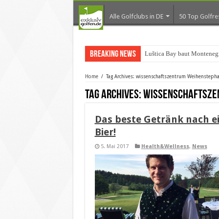
Alle Golfclubs in DE
50 Top Golfre
Breaking News
Home
/
Tag Archives: wissenschaftszentrum Weihensteph
Tag Archives:
wissenschaftsze
Das beste Getränk nach e
Bier!
5. Mai 2017
Health&Wellness
,
News