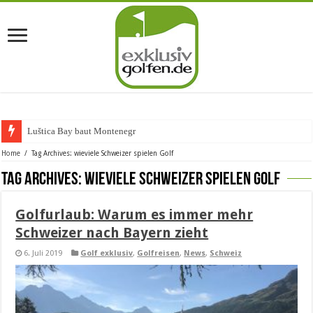
Luštica Bay baut Montenegros ers
Home
/
Tag Archives: wieviele Schweizer spielen Golf
Tag Archives:
wieviele Schweizer spielen Golf
Golfurlaub: Warum es immer mehr
Schweizer nach Bayern zieht
6. Juli 2019
Golf exklusiv
,
Golfreisen
,
News
,
Schweiz