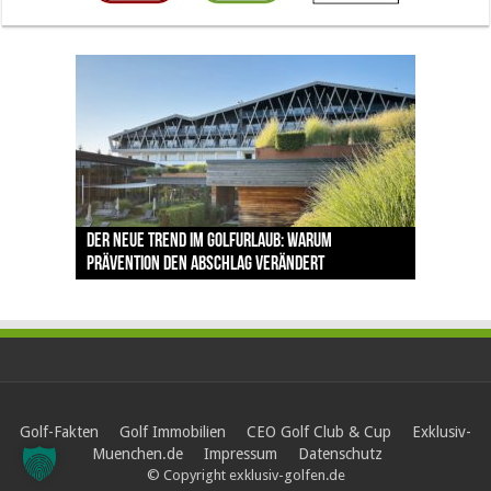
The Open 2026 in Royal Birkdale: Warum der
Der neue Trend im Golfurlaub: Warum
Luštica Bay baut Montenegros erste Golf-
Vom 85. Platz zur Claret Jug: Neuseeländer
Claret Jug: Warum Scottie Scheffler die
traditionsreiche Linksplatz zu den größten
Prävention den Abschlag verändert
Community weiter aus
schreibt bei The Open Geschichte
berühmteste Golftrophäe zurückgeben muss
Herausforderungen im Golfsport zählt
Golf-Fakten
Golf Immobilien
CEO Golf Club & Cup
Exklusiv-
Muenchen.de
Impressum
Datenschutz
© Copyright exklusiv-golfen.de