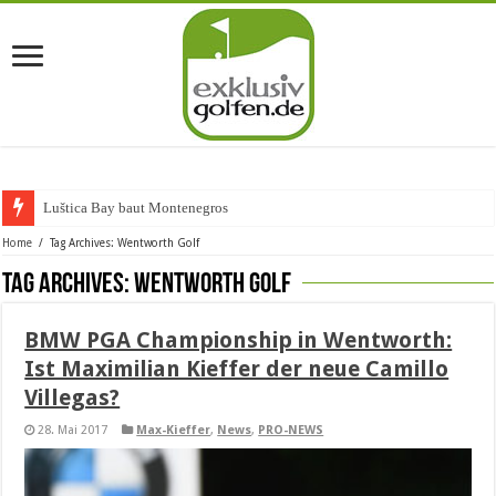
Luštica Bay baut Montenegros erste
Home
/
Tag Archives: Wentworth Golf
Tag Archives:
Wentworth Golf
BMW PGA Championship in Wentworth:
Ist Maximilian Kieffer der neue Camillo
Villegas?
28. Mai 2017
Max-Kieffer
,
News
,
PRO-NEWS