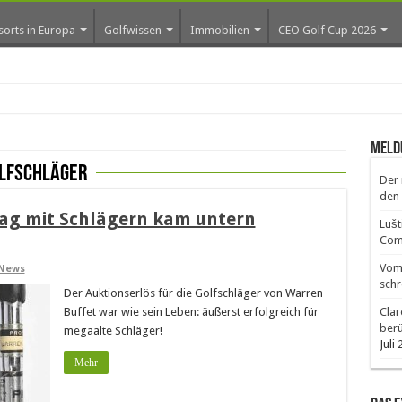
sorts in Europa
Golfwissen
Immobilien
CEO Golf Cup 2026
ro
Meld
lfschläger
Der 
den 
bag mit Schlägern kam untern
Lušt
Comm
Vom 
News
schr
Der Auktionserlös für die Golfschläger von Warren
Buffet war wie sein Leben: äußerst erfolgreich für
Clar
ber
megaalte Schläger!
Juli
Mehr