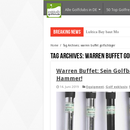
Alle Golfclubs in DE
50 Top Golfre
Breaking News
Luštica Bay baut Monteneg
Home
/
Tag Archives: warren buffet golfschläger
Tag Archives:
warren buffet go
Warren Buffet: Sein Golf
Hammer!
14. Juni 2019
Equipment
,
Golf exklusiv
,