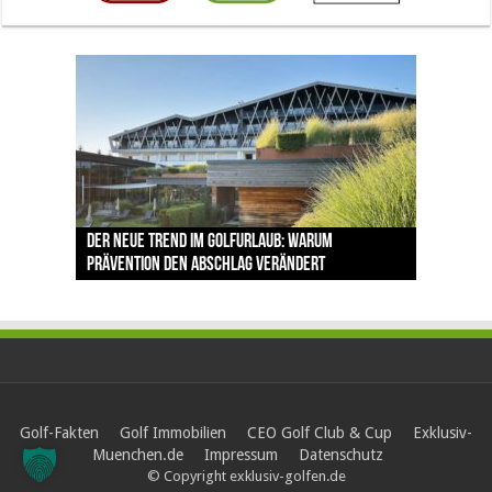
The Open 2026 in Royal Birkdale: Warum der
Der neue Trend im Golfurlaub: Warum
Luštica Bay baut Montenegros erste Golf-
Vom 85. Platz zur Claret Jug: Neuseeländer
Claret Jug: Warum Scottie Scheffler die
traditionsreiche Linksplatz zu den größten
Prävention den Abschlag verändert
Community weiter aus
schreibt bei The Open Geschichte
berühmteste Golftrophäe zurückgeben muss
Herausforderungen im Golfsport zählt
Golf-Fakten
Golf Immobilien
CEO Golf Club & Cup
Exklusiv-
Muenchen.de
Impressum
Datenschutz
© Copyright exklusiv-golfen.de